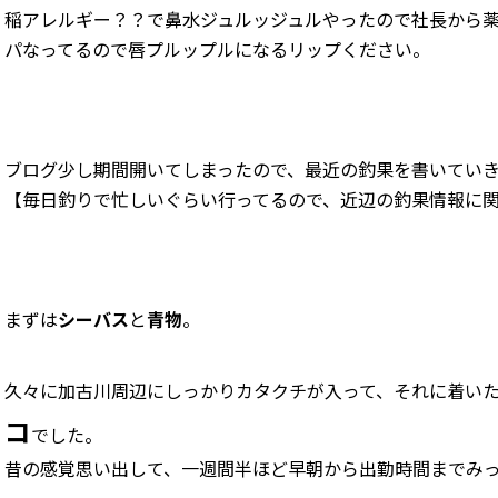
稲アレルギー？？で鼻水ジュルッジュルやったので社長から
パなってるので唇プルップルになるリップください。
ブログ少し期間開いてしまったので、最近の釣果を書いてい
【毎日釣りで忙しいぐらい行ってるので、近辺の釣果情報に
まずは
シーバス
と
青物
。
久々に加古川周辺にしっかりカタクチが入って、それに着い
コ
でした。
昔の感覚思い出して、一週間半ほど早朝から出勤時間までみ