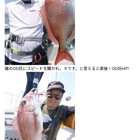
隣のOD氏にスピードを聞かれ、４です。と答えると直後！OD氏HIT!