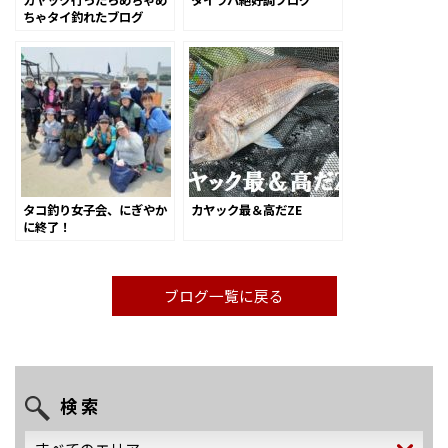
カヤック行ったらめちゃめ
タイラバ絶好調ブログ
ちゃタイ釣れたブログ
タコ釣り女子会、にぎやか
カヤック最＆高だZE
に終了！
ブログ一覧に戻る
検 索