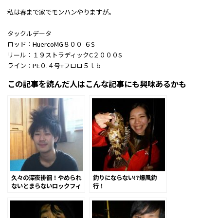
私は春まで家でモンハンやりますが。
タックルデータ
ロッド：HuercoMG８００-６S
リール：１９ストラディックC２０００S
ライン：PE０.４号+フロロ５ｌｂ
この記事を読んだ人はこんな記事にも興味あるかも
久々の深夜徘徊！やめられ
釣りにならない!?爆風釣
ないとまらないロックフィ
行！
ッシュゲーム！